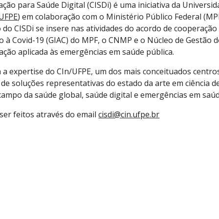
ção para Saúde Digital (CISDi) é uma iniciativa da 
Universid
/UFPE
) em colaboração com o Ministério Público Federal (MPF
 do CISDi se insere nas atividades do acordo de cooperação 
 Covid-19 (GIAC) do MPF, o CNMP e o Núcleo de Gestão do P
vação aplicada às emergências em saúde pública.
a a expertise do CIn/UFPE, um dos mais conceituados centros
de soluções representativas do estado da arte em ciência de
ampo da saúde global, saúde digital e emergências em saúd
er feitos através do email 
cisdi@cin.ufpe.br