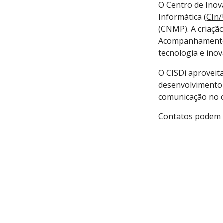
O Centro de Inova
Informática (
CIn
(CNMP). A criação
Acompanhamento à
tecnologia e ino
O CISDi aproveit
desenvolvimento 
comunicação no c
Contatos podem s